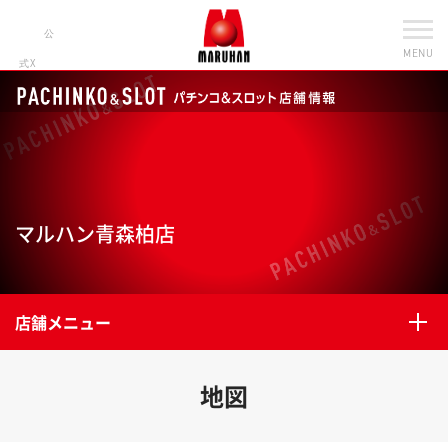
公
MENU
式X
マルハン青森柏店
店舗メニュー
地図