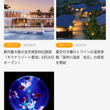
グループ
グループ
2022/8/25
2022/7/4
都内最大級の全天候型BBQ施設
露天付き離れとワインの温泉旅
『キラナリゾート豊洲』8月26日
館「笛吹川温泉 坐忘」の経営
オープン！
を開始