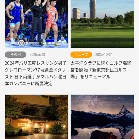
その他
グループ
2025/4/23
2024/10/21
2024年パリ五輪レスリング男子
太平洋クラブに続くゴルフ場経
グレコローマン77㎏級金メダリ
営を開始『新東京都民ゴルフ
スト 日下尚選手がマルハン北日
場』 をリニューアル
本カンパニーに所属決定