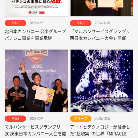
P & S
P & S
2026/4/7
2026/3/30
北日本カンパニー 公楽グループ
「マルハンサービスグランプリ
パチンコ事業を事業承継
西日本カンパニー大会」開催
P & S
グループ
2026/3/9
2025/12/5
マルハンサービスグランプリ
アートとテクノロジーが融合し
2026東日本カンパニー大会を開
た“超現実”の世界「MIRACLE