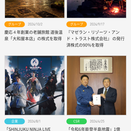
グループ
グループ
2024/10/2
2024/9/17
慶応４年創業の老舗旅館 道後温
『マゼラン・リゾーツ・アン
泉「大和屋本店」の株式を取得
ド・トラスト株式会社』 の発行
済株式の90%を取得
企業
CSR
2024/8/1
2024/4/25
「SHINJUKU NINJA LIVE
「令和6年能登半島地震」1億