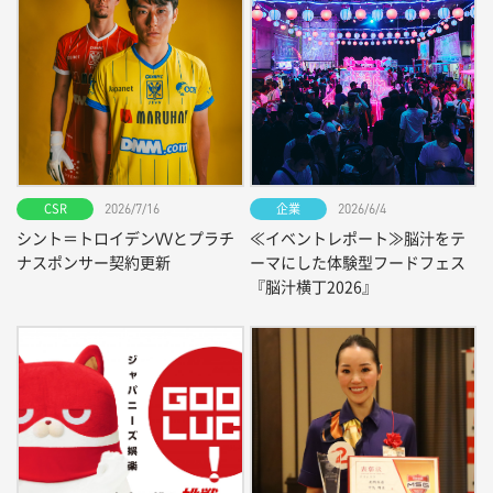
CSR
企業
2026/7/16
2026/6/4
シント＝トロイデンVVとプラチ
≪イベントレポート≫脳汁をテ
ナスポンサー契約更新
ーマにした体験型フードフェス
『脳汁横丁2026』