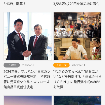
SHOW」開幕！
3,586万4,720円を被災地に寄付
その他
グループ
2024/2/16
2023/12/11
2024年春、マルハン北日本カン
“なかめのてっぺん” “鮨おにか
パニー硬式野球部発足！ 初代監
い”などを展開する『 株式会社Ｍ
督に元東京ヤクルトスワローズ
ＵＧＥＮ 』の発行済株式の80％
館山昌平氏就任決定
を取得