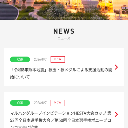
NEWS
ニュース
CSR
NEW
2026/8/7
「令和8年熊本地震」募玉・募メダルによる支援活動の開
始について
CSR
NEW
2026/8/7
マルハングループインビテーションHESTA大倉カップ 第
52回全日本選手権大会／第50回全日本選手権ポニーブロ
ンコ大会に協賛