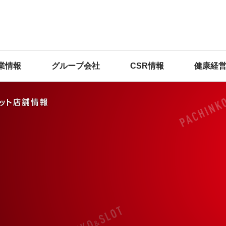
業情報
グループ会社
CSR情報
健康経