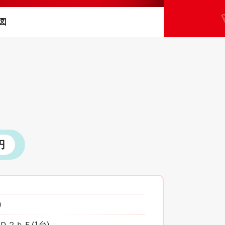
図
円
)
２ｂＦ(1台)