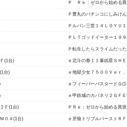
Ｐ Ｒｅ：ゼロから始める異世
Ｐ豊丸のパチンコにしみけん参
Ｐルパン三世１４Ｌ０ＹＵ１(
ＰＬＴゴッドイーター１９９Ｖ
Ｐ転生したらスライムだった件
(1台)
ｅ北斗の拳１１暴凶星ＳＨＥＦ
1台)
ｅ地獄少女７５００Ｖｅｒ．Ｒ
)
ｅフィーバーバスタードＧ(1
)
ｅ甲鉄城のカバネリ２ＧＦＥＡ
Ｆ(1台)
ＰＲｅ：ゼロから始める異世界
０４(1台)
ｅ牙狼トリプルバーストＲＦ(