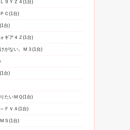
９ＹＺ４(1台)
Ｃ(1台)
1台)
ギア４Ｚ(1台)
がない。Ｍ３(1台)
)
1台)
たいＭＱ(1台)
ＦＶＡ(1台)
Ｓ(1台)