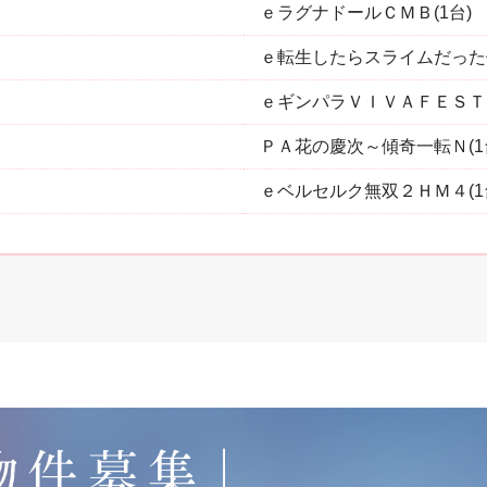
ｅラグナドールＣＭＢ(1台)
ｅ転生したらスライムだった件
ｅギンパラＶＩＶＡＦＥＳＴＡ
ＰＡ花の慶次～傾奇一転Ｎ(1
ｅベルセルク無双２ＨＭ４(1