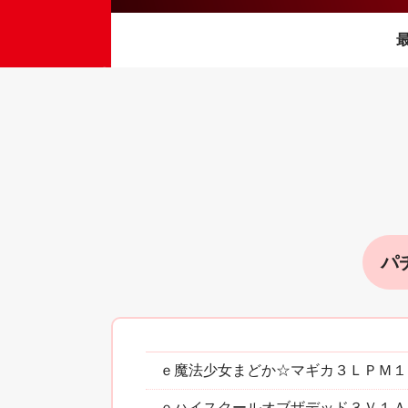
パ
ｅ魔法少女まどか☆マギカ３ＬＰＭ１(
ｅハイスクールオブザデッド３Ｖ１Ａ(