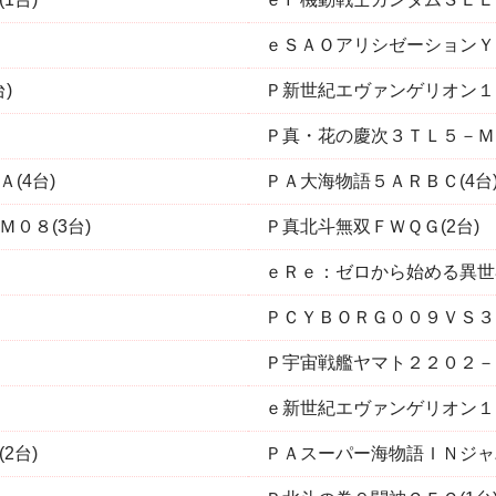
ｅＳＡＯアリシゼーションＹＫ
)
Ｐ新世紀エヴァンゲリオン１５
Ｐ真・花の慶次３ＴＬ５－ＭＸ
(4台)
ＰＡ大海物語５ＡＲＢＣ(4台
０８(3台)
Ｐ真北斗無双ＦＷＱＧ(2台)
ｅＲｅ：ゼロから始める異世界
ＰＣＹＢＯＲＧ００９ＶＳ３－
Ｐ宇宙戦艦ヤマト２２０２－３
ｅ新世紀エヴァンゲリオン１７
2台)
ＰＡスーパー海物語ＩＮジャパ