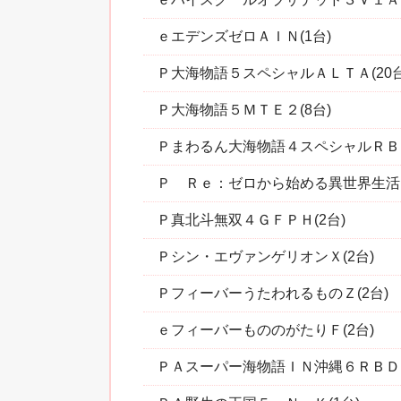
ｅエデンズゼロＡＩＮ(1台)
Ｐ大海物語５スペシャルＡＬＴＡ(20台
Ｐ大海物語５ＭＴＥ２(8台)
Ｐまわるん大海物語４スペシャルＲＢＡ
Ｐ Ｒｅ：ゼロから始める異世界生活Ｍ
Ｐ真北斗無双４ＧＦＰＨ(2台)
Ｐシン・エヴァンゲリオンＸ(2台)
ＰフィーバーうたわれるものＺ(2台)
ｅフィーバーもののがたりＦ(2台)
ＰＡスーパー海物語ＩＮ沖縄６ＲＢＤ(