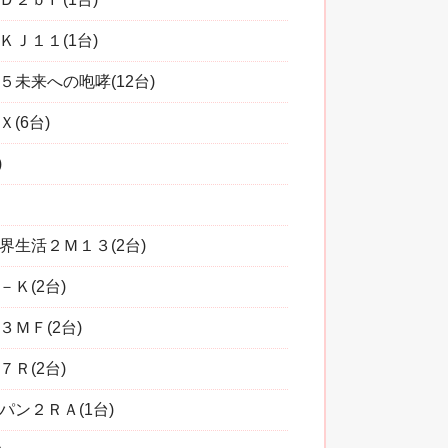
Ｊ１１(1台)
未来への咆哮(12台)
(6台)
)
生活２Ｍ１３(2台)
Ｋ(2台)
ＭＦ(2台)
Ｒ(2台)
ン２ＲＡ(1台)