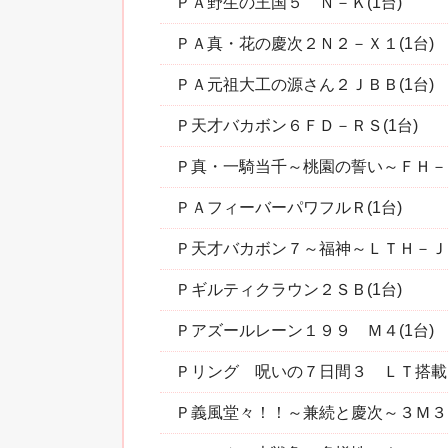
ＰＡ野生の王国５ Ｎ－Ｋ(1台)
ＰＡ真・花の慶次２Ｎ２－Ｘ１(1台)
ＰＡ元祖大工の源さん２ＪＢＢ(1台)
Ｐ天才バカボン６ＦＤ－ＲＳ(1台)
Ｐ真・一騎当千～桃園の誓い～ＦＨ－Ｔ
ＰＡフィーバーパワフルＲ(1台)
Ｐ天才バカボン７～福神～ＬＴＨ－ＪＨ
Ｐギルティクラウン２ＳＢ(1台)
Ｐアズールレーン１９９ Ｍ４(1台)
Ｐリング 呪いの７日間３ ＬＴ搭載Ｊ
Ｐ義風堂々！！～兼続と慶次～３Ｍ３－