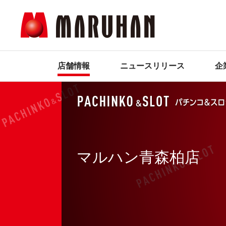
店舗情報
ニュースリリース
企
マルハン青森柏店