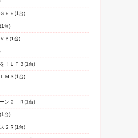
)
ＥＥ(1台)
1台)
Ｂ(1台)
)
！ＬＴ３(1台)
Ｍ３(1台)
ン２ Ｒ(1台)
1台)
２Ｒ(1台)