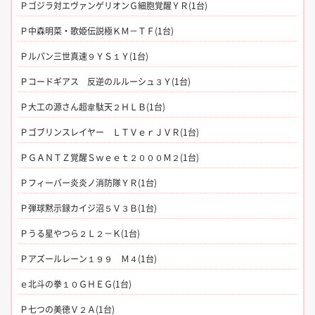
Ｐゴジラ対エヴァンゲリオンＧ細胞覚醒ＹＲ(1台)
Ｐ中森明菜・歌姫伝説極ＫＭ－ＴＦ(1台)
Ｐルパン三世真速９ＹＳ１Ｙ(1台)
Ｐコードギアス 反逆のルルーシュ３Ｙ(1台)
Ｐ大工の源さん超韋駄天２ＨＬＢ(1台)
Ｐゴブリンスレイヤー ＬＴＶｅｒＪＶＲ(1台)
ＰＧＡＮＴＺ覚醒Ｓｗｅｅｔ２０００Ｍ２(1台)
Ｐフィーバー炎炎ノ消防隊ＹＲ(1台)
Ｐ弾球黙示録カイジ沼５Ｖ３Ｂ(1台)
Ｐうる星やつら２Ｌ２－Ｋ(1台)
Ｐアズールレーン１９９ Ｍ４(1台)
ｅ北斗の拳１０ＧＨＥＧ(1台)
Ｐ七つの美徳Ｖ２Ａ(1台)