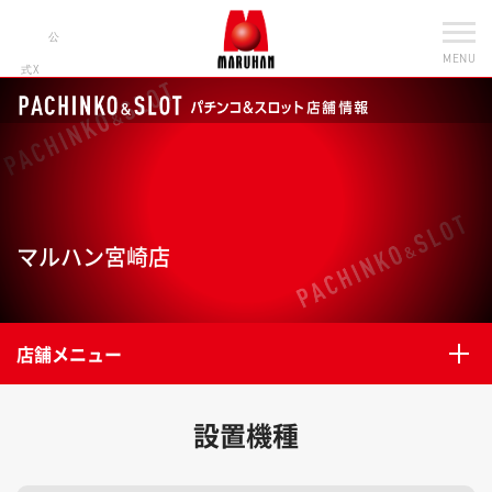
公
MENU
式X
マルハン宮崎店
店舗メニュー
設置機種