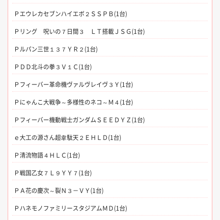
Ｐエウレカセブンハイエボ２ＳＳＰＢ(1台)
Ｐリング 呪いの７日間３ ＬＴ搭載ＪＳＧ(1台)
Ｐルパン三世１３７ＹＲ２(1台)
ＰＤＤ北斗の拳３Ｖ１Ｃ(1台)
Ｐフィーバー革命機ヴァルヴレイヴ３Ｙ(1台)
Ｐにゃんこ大戦争～多様性のネコ～Ｍ４(1台)
Ｐフィーバー機動戦士ガンダムＳＥＥＤＹＺ(1台)
ｅ大工の源さん超韋駄天２ＥＨＬＤ(1台)
Ｐ清流物語４ＨＬＣ(1台)
Ｐ戦国乙女７Ｌ９ＹＹ７(1台)
ＰＡ花の慶次～裂Ｎ３－ＶＹ(1台)
ＰハネモノファミリースタジアムＭＤ(1台)