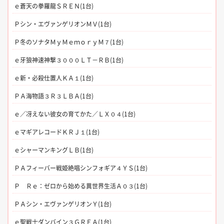
ｅ蒼天の拳羅龍ＳＲＥＮ(1台)
Ｐシン・エヴァンゲリオンＭＶ(1台)
Ｐ冬のソナタＭｙＭｅｍｏｒｙＭ７(1台)
ｅ牙狼神速神撃３０００ＬＴ－ＲＢ(1台)
ｅ新・必殺仕置人ＫＡ１(1台)
ＰＡ海物語３Ｒ３ＬＢＡ(1台)
ｅ／冴えない彼女の育てかた／ＬＸ０４(1台)
ｅマギアレコードＫＲＪ１(1台)
ｅシャーマンキングＬＢ(1台)
ＰＡフィーバー戦姫絶唱シンフォギア４ＹＳ(1台)
Ｐ Ｒｅ：ゼロから始める異世界生活Ａ０３(1台)
ＰＡシン・エヴァンゲリオンＹ(1台)
ｅ聖戦士ダンバイン３ＧＲＥＡ(1台)