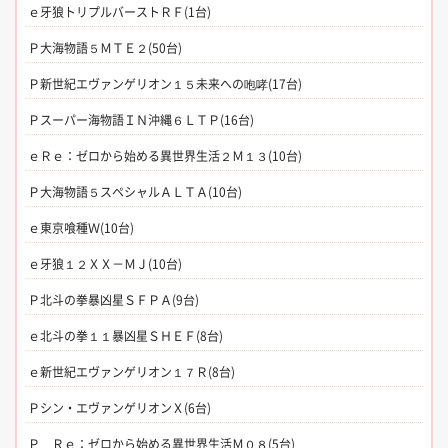
ｅ牙狼トリプルバーストＲＦ(1台)
Ｐ大海物語５ＭＴＥ２(50台)
Ｐ新世紀エヴァンゲリオン１５未来への咆哮(17台)
Ｐスーパー海物語ＩＮ沖縄６ＬＴＰ(16台)
ｅＲｅ：ゼロから始める異世界生活２Ｍ１３(10台)
Ｐ大海物語５スペシャルＡＬＴＡ(10台)
ｅ東京喰種Ｗ(10台)
ｅ牙狼１２ＸＸ－ＭＪ(10台)
Ｐ北斗の拳暴凶星ＳＦＰＡ(9台)
ｅ北斗の拳１１暴凶星ＳＨＥＦ(8台)
ｅ新世紀エヴァンゲリオン１７Ｒ(8台)
Ｐシン・エヴァンゲリオンＸ(6台)
Ｐ Ｒｅ：ゼロから始める異世界生活Ｍ０８(5台)