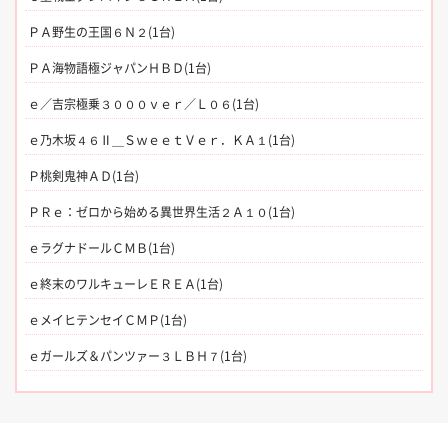
ＰＡ野生の王国６Ｎ２(1台)
ＰＡ海物語極ジャパンＨＢＤ(1台)
ｅ／吉宗極乗３０００ｖｅｒ／Ｌ０６(1台)
ｅ乃木坂４６Ⅱ＿ＳｗｅｅｔＶｅｒ．ＫＡ１(1台)
Ｐ桃剣鬼神ＡＤ(1台)
ＰＲｅ：ゼロから始める異世界生活２Ａ１０(1台)
ｅラグナドールＣＭＢ(1台)
ｅ終末のワルキューレＥＲＥＡ(1台)
ｅメイヒテンセイＣＭＰ(1台)
ｅガールズ＆パンツァー３ＬＢＨ７(1台)