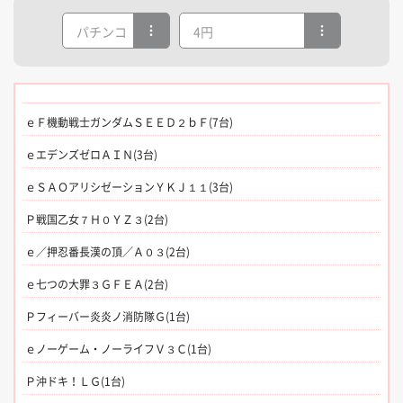
パチンコ
4円
ｅＦ機動戦士ガンダムＳＥＥＤ２ｂＦ(7台)
ｅエデンズゼロＡＩＮ(3台)
ｅＳＡＯアリシゼーションＹＫＪ１１(3台)
Ｐ戦国乙女７Ｈ０ＹＺ３(2台)
ｅ／押忍番長漢の頂／Ａ０３(2台)
ｅ七つの大罪３ＧＦＥＡ(2台)
Ｐフィーバー炎炎ノ消防隊Ｇ(1台)
ｅノーゲーム・ノーライフＶ３Ｃ(1台)
Ｐ沖ドキ！ＬＧ(1台)