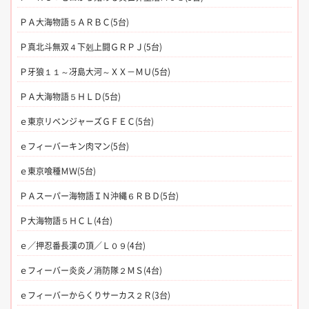
ＰＡ大海物語５ＡＲＢＣ(5台)
Ｐ真北斗無双４下剋上闘ＧＲＰＪ(5台)
Ｐ牙狼１１～冴島大河～ＸＸ－ＭＵ(5台)
ＰＡ大海物語５ＨＬＤ(5台)
ｅ東京リベンジャーズＧＦＥＣ(5台)
ｅフィーバーキン肉マン(5台)
ｅ東京喰種ＭＷ(5台)
ＰＡスーパー海物語ＩＮ沖縄６ＲＢＤ(5台)
Ｐ大海物語５ＨＣＬ(4台)
ｅ／押忍番長漢の頂／Ｌ０９(4台)
ｅフィーバー炎炎ノ消防隊２ＭＳ(4台)
ｅフィーバーからくりサーカス２Ｒ(3台)