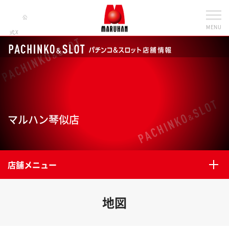
公
MENU
式X
マルハン琴似店
店舗メニュー
地図