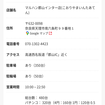
マルハン郡山インター店(こおりやまいんたあて
店舗名
ん)
〒632-0098
住所
奈良県天理市南六条町９９番地１
Google マップ
電話番号
070-1302-4423
アクセス
高速西名阪道「郡山IC」近く
駐車場
あり（350台）
駐輪場
あり（50台）
営業時間
10:00～22:50
総台数： 480台
パチンコ： 320台（4円：160台 1円：120台 0.5