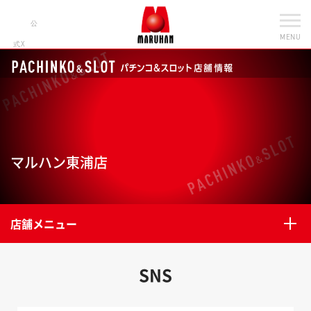
公
MENU
式X
マルハン東浦店
店舗メニュー
SNS