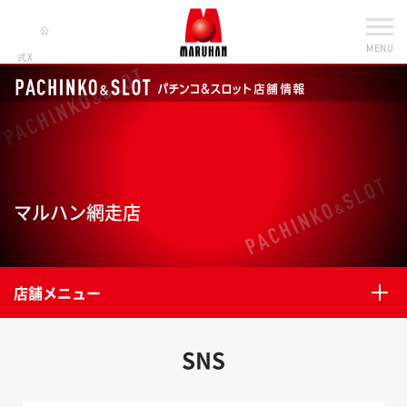
公
MENU
式X
マルハン網走店
店舗メニュー
SNS