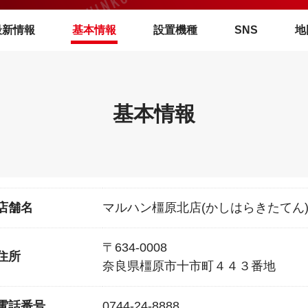
最新情報
基本情報
設置機種
SNS
地
基本情報
店舗名
マルハン橿原北店(かしはらきたてん
〒634-0008
住所
奈良県橿原市十市町４４３番地
電話番号
0744-24-8888