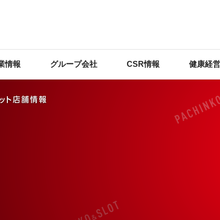
業情報
グループ会社
CSR情報
健康経