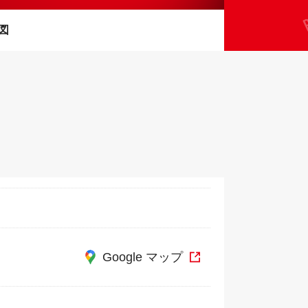
図
)
Google マップ