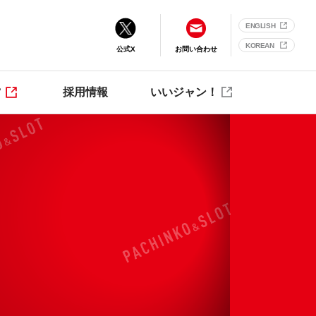
ENGLISH
KOREAN
公式X
お問い合わせ
営
採用情報
いいジャン！