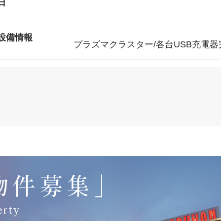
日
設備情報
プラズマクラスター/各台USB充電器