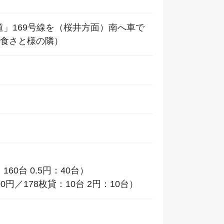
」169号線を（桜井方面）南へ車で
和食さと様の隣）
160台 0.5円：40台）
00円／178枚貸：10台 2円：10台）