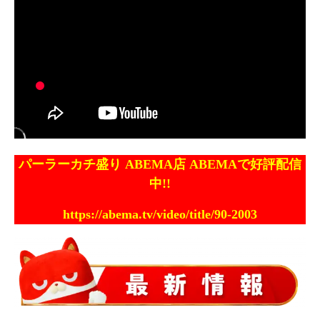
パーラーカチ盛り ABEMA店 ABEMAで好評配信
中!!
https://abema.tv/video/title/90-2003