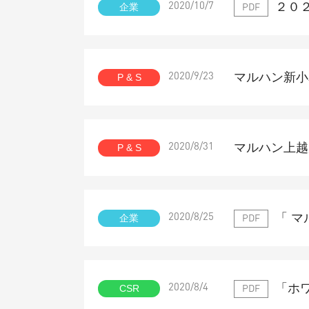
２０
企業
2020/10/7
PDF
マルハン新小
P & S
2020/9/23
マルハン上越
P & S
2020/8/31
「 マ
企業
2020/8/25
PDF
「ホ
CSR
2020/8/4
PDF