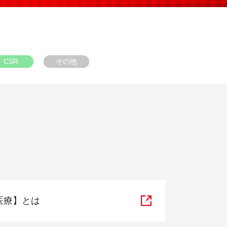
CSR
その他
医療】とは