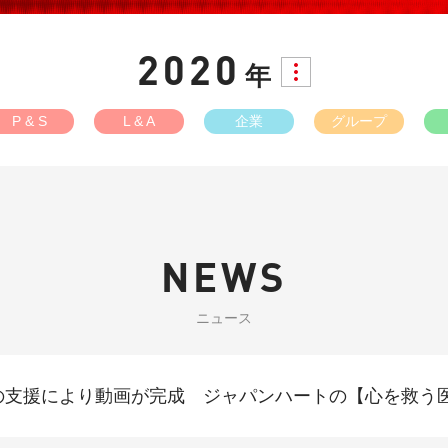
2020
年
P & S
L & A
企業
グループ
NEWS
ニュース
の支援により動画が完成 ジャパンハートの【心を救う